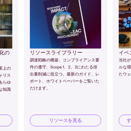
化の
リソースライブラリー
イベ
調達戦略の構築、コンプライアンス要
当社が
件の遵守、Scope 1、2、3にわたる排
ルな環
業上の
出量削減に役立つ、最新のガイド、レ
たウェ
ャリス
ポート、ホワイトペーパーをご覧いた
あらゆ
だけます。
な知識
リソースを見る