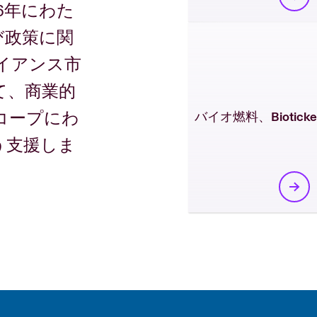
6年にわた
び政策に関
イアンス市
て、商業的
コープにわ
バイオ燃料、Biotickets 
う支援しま