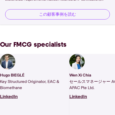
produced its first sustainability report, and is now positioned as a
credible, auditable partner across responsible aquaculture supply
この顧客事例を読む
chains.
Our FMCG specialists
Hugo BIEGLÉ
Wen Xi Chia
Key Structured Originator, EAC &
セールスマネージャー ACT S
Biomethane
APAC Pte Ltd.
LinkedIn
LinkedIn