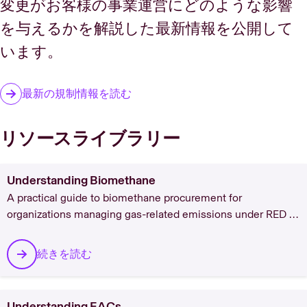
変更がお客様の事業運営にどのような影響
を与えるかを解説した最新情報を公開して
います。
最新の規制情報を読む
リソースライブラリー
Understanding Biomethane
A practical guide to biomethane procurement for
organizations managing gas-related emissions under RED II,
EU ETS, and SBTi frameworks. It covers GoO versus PoS
certificate mechanics, feedstock carbon intensity, vintage
続きを読む
pricing, and the regulatory drivers behind Europe's 35 bcm
capacity target. ACT's procurement options range from spot
GoO purchases to 10-15 year Gas Purchase Agreements,
Understanding EACs