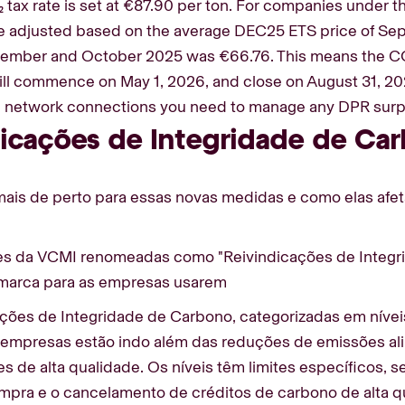
tax rate is set at €87.90 per ton. For companies under t
 be adjusted based on the average DEC25 ETS price of S
tember and October 2025 was €66.76. This means the CO₂ t
l commence on May 1, 2026, and close on August 31, 2026
 network connections you need to manage any DPR surplus
dicações de Integridade de Ca
mais de perto para essas novas medidas e como elas afe
es da VCMI renomeadas como "Reivindicações de Integri
e marca para as empresas usarem
ções de Integridade de Carbono, categorizadas em níveis
 empresas estão indo além das reduções de emissões ali
de alta qualidade. Os níveis têm limites específicos, se
mpra e o cancelamento de créditos de carbono de alta q