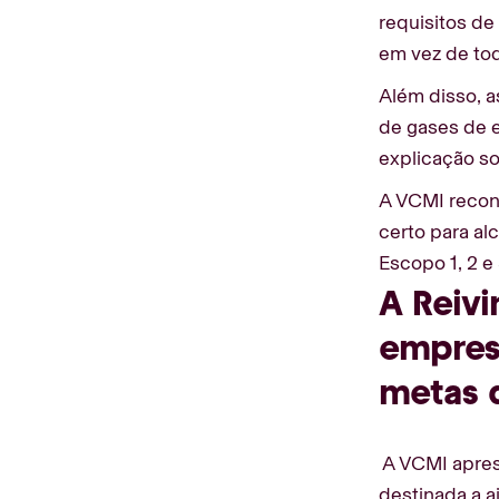
requisitos de
em vez de tod
Além disso, 
de gases de 
explicação so
A VCMI reconh
certo para al
Escopo 1, 2 e 
A Reivi
empresa
metas 
A VCMI aprese
destinada a 