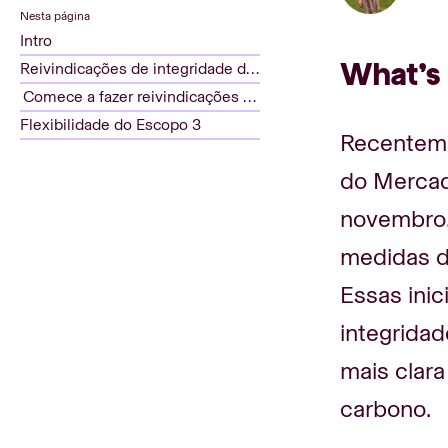
Nesta página
Intro
What’s
Reivindicações de integridade de carbono
Comece a fazer reivindicações da VCMI
Flexibilidade do Escopo 3
Recentemen
do Mercad
novembro,
medidas de
Essas inic
integrida
mais clar
carbono.