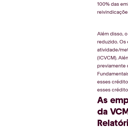
100% das emi
reivindicaçõe
Além disso, o
reduzido. Os 
atividade/met
(ICVCM). Além
previamente 
Fundamentais
esses crédit
esses crédito
As emp
da VCM
Relatór