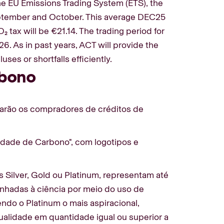
he EU Emissions Trading System (ETS), the
eptember and October. This average DEC25
ax will be €21.14. The trading period for
. As in past years, ACT will provide the
es or shortfalls efficiently.
rbono
tarão os compradores de créditos de
dade de Carbono", com logotipos e
 Silver, Gold ou Platinum, representam até
nhadas à ciência por meio do uso de
ndo o Platinum o mais aspiracional,
ualidade em quantidade igual ou superior a