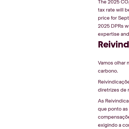
The 2025 CO₂ 
tax rate will
price for Sep
2025 DPRs wil
expertise and
Reivin
Vamos olhar 
carbono.
Reivindicaçõ
diretrizes d
As Reivindica
que ponto as
compensações 
exigindo a co