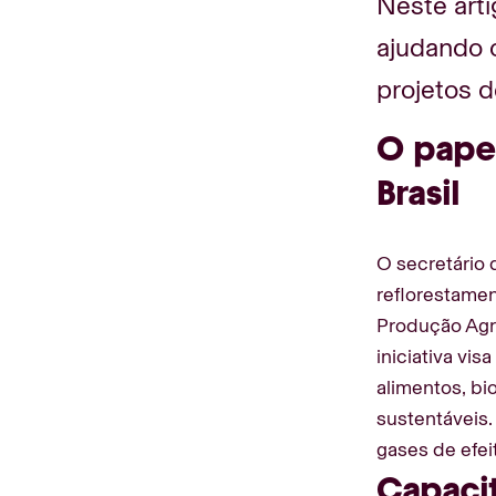
Neste art
ajudando 
projetos d
O papel
Brasil
O secretário 
reflorestame
Produção Agro
iniciativa vi
alimentos, bi
sustentáveis.
gases de efe
Capaci