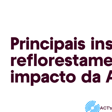
Principais in
reflorestame
impacto da 
ACT's