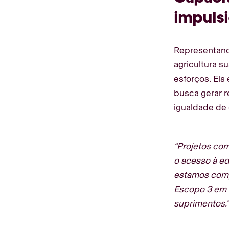
impuls
Representand
agricultura s
esforços. Ela
busca gerar r
igualdade de
“Projetos co
o acesso à e
estamos comp
Escopo 3 em s
suprimentos.