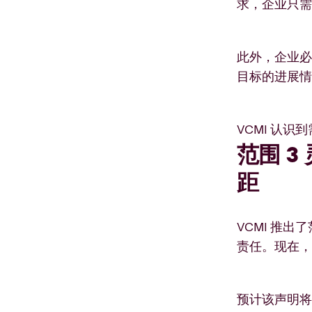
求，企业只
此外，企业必
目标的进展
VCMI 认
范围 
距
VCMI 推
责任。现在，
预计该声明将