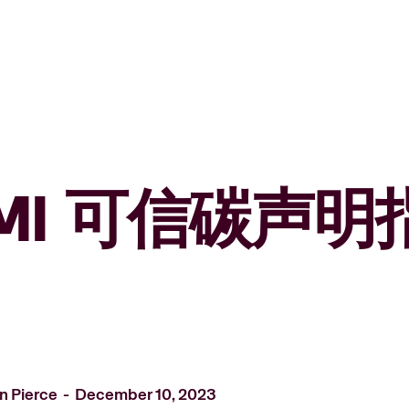
MI 可信碳声
n Pierce
December 10, 2023