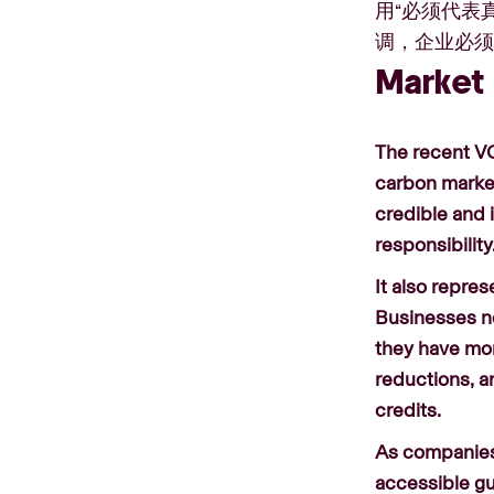
用“必须代表
调，企业必
Market 
The recent VCM
carbon market
credible and 
responsibility
It also repre
Businesses no
they have mor
reductions, a
credits.
As companies
accessible gu