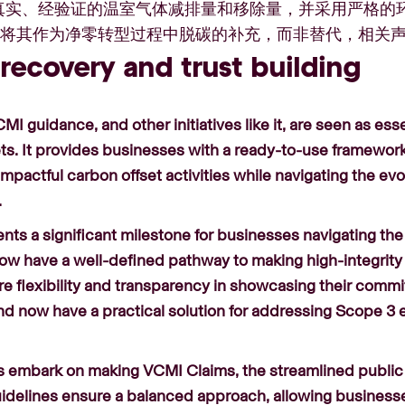
真实、经验证的温室气体减排量和移除量，并采用严格的环境
须将其作为净零转型过程中脱碳的补充，而非替代，相关
recovery and trust building
I guidance, and other initiatives like it, are seen as esse
s. It provides businesses with a ready-to-use framework, 
impactful carbon offset activities while navigating the e
.
sents a significant milestone for businesses navigating th
w have a well-defined pathway to making high-integrity c
e flexibility and transparency in showcasing their comm
nd now have a practical solution for addressing Scope 3 
 embark on making VCMI Claims, the streamlined public
idelines ensure a balanced approach, allowing business