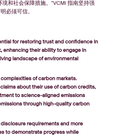
和社会保障措施。”VCMI 指南坚持强
声明必须可信。
ntial for restoring trust and confidence in
enhancing their ability to engage in
volving landscape of environmental
e complexities of carbon markets.
laims about their use of carbon credits,
itment to science-aligned emissions
emissions through high-quality carbon
 disclosure requirements and more
es to demonstrate progress while