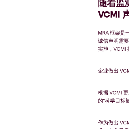
随着监
VCMI 
MRA 框架
诚信声明需要
实施，VCM
企业做出 V
根据 VCM
的”科学目标被
作为做出 V