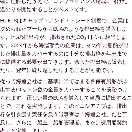
確に理解したうえで、コンプライアンス達成に向けた
道のりを開始することがベストです。
EU ETSはキャップ・アンド・トレード制度で、企業は
決められたプールからEUAのような排出枠を購入しま
す。1つの排出枠が、排出されたCO₂ 1トンに相当しま
す。2024年から海運部門の企業は、その年に船舶が出
した排出量をカバーするのに十分な排出枠を年末まで
に提供する必要が出てきます。余った排出枠は販売し
たり、翌年に繰り越したりすることが可能です。
従って海運会社は、基準に当てはまる各保有船舶が排
出するCO₂ トン数の全量をカバーすることを義務づけ
られます。正しい量のEUAを購入して当局に提出するこ
とで、これを実施します。このイニシアチブは、排出
枠を引き渡す責任を負う当事者は「海運会社」だと言
及し、さらに「船主、船舶管理者、または裸用船契約
者」と定義しました。