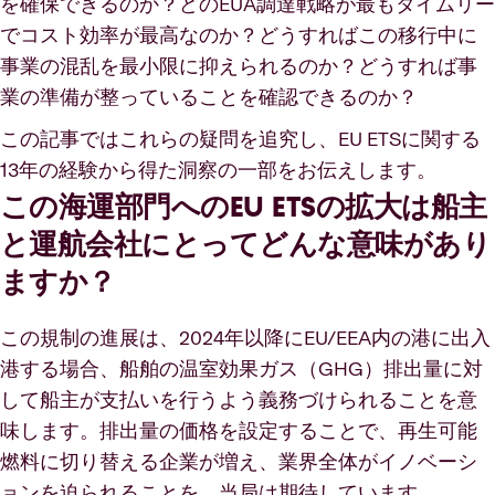
を確保できるのか？どのEUA調達戦略が最もタイムリー
でコスト効率が最高なのか？どうすればこの移行中に
事業の混乱を最小限に抑えられるのか？どうすれば事
業の準備が整っていることを確認できるのか？
この記事ではこれらの疑問を追究し、EU ETSに関する
13年の経験から得た洞察の一部をお伝えします。
この海運部門へのEU ETSの拡大は船主
と運航会社にとってどんな意味があり
ますか？
この規制の進展は、2024年以降にEU/EEA内の港に出入
港する場合、船舶の温室効果ガス（GHG）排出量に対
して船主が支払いを行うよう義務づけられることを意
味します。排出量の価格を設定することで、再生可能
燃料に切り替える企業が増え、業界全体がイノベーシ
ョンを迫られることを、当局は期待しています。