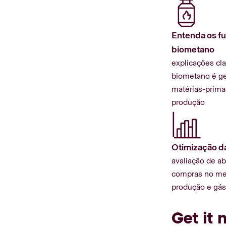
Entenda os f
biometano
explicações cl
biometano é ge
matérias-prima
produção
Otimização da
avaliação de a
compras no mer
produção e gás
Get it 