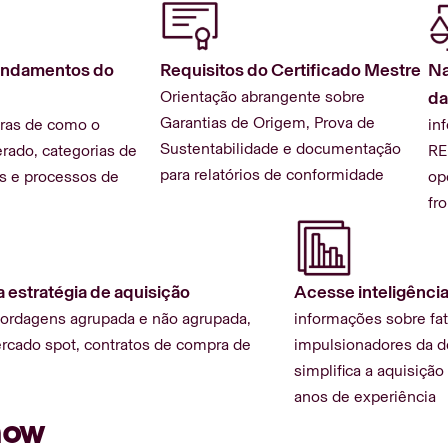
undamentos do
Requisitos do Certificado Mestre
Na
Orientação abrangente sobre
da
Garantias de Origem, Prova de
aras de como o
in
Sustentabilidade e documentação
rado, categorias de
RE
para relatórios de conformidade
s e processos de
op
fr
 estratégia de aquisição
Acesse inteligênci
bordagens agrupada e não agrupada,
informações sobre fat
cado spot, contratos de compra de
impulsionadores da 
simplifica a aquisiçã
anos de experiência
now