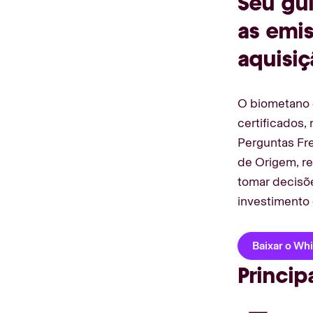
Seu gui
as emis
aquisi
O biometano 
certificados,
Perguntas Fr
de Origem, re
tomar decisõ
investimento
Baixar o Wh
Princip